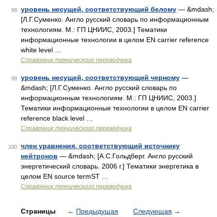
уровень несущей, соответствующий белому
— &mdash;
98
[Л.Г.Суменко. Англо русский словарь по информационным
технологиям. М.: ГП ЦНИИС, 2003.] Тематики
информационные технологии в целом EN carrier reference
white level …
Справочник технического переводчика
уровень несущей, соответствующий черному
—
99
&mdash; [Л.Г.Суменко. Англо русский словарь по
информационным технологиям. М.: ГП ЦНИИС, 2003.]
Тематики информационные технологии в целом EN carrier
reference black level …
Справочник технического переводчика
член уравнения, соответствующий источнику
100
нейтронов
— &mdash; [А.С.Гольдберг. Англо русский
энергетический словарь. 2006 г.] Тематики энергетика в
целом EN source termST …
Справочник технического переводчика
Страницы
←
Предыдущая
Следующая
→