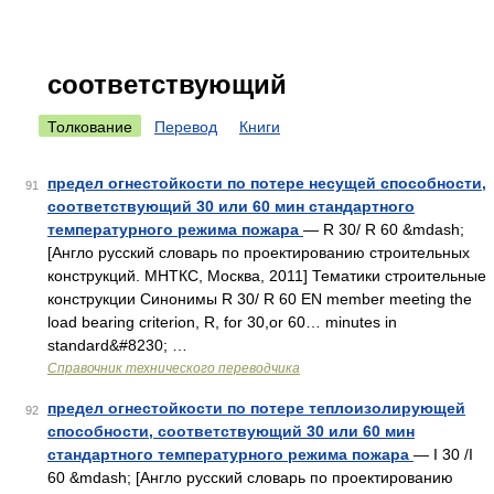
соответствующий
Толкование
Перевод
Книги
предел огнестойкости по потере несущей способности,
91
соответствующий 30 или 60 мин стандартного
температурного режима пожара
— R 30/ R 60 &mdash;
[Англо русский словарь по проектированию строительных
конструкций. МНТКС, Москва, 2011] Тематики строительные
конструкции Синонимы R 30/ R 60 EN member meeting the
load bearing criterion, R, for 30,or 60… minutes in
standard&#8230; …
Справочник технического переводчика
предел огнестойкости по потере теплоизолирующей
92
способности, соответствующий 30 или 60 мин
стандартного температурного режима пожара
— I 30 /I
60 &mdash; [Англо русский словарь по проектированию