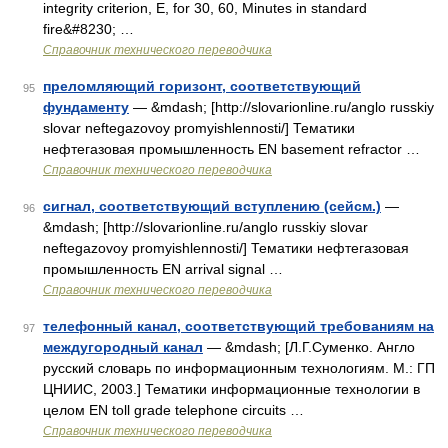
integrity criterion, E, for 30, 60, Minutes in standard
fire&#8230; …
Справочник технического переводчика
преломляющий горизонт, соответствующий
95
фундаменту
— &mdash; [http://slovarionline.ru/anglo russkiy
slovar neftegazovoy promyishlennosti/] Тематики
нефтегазовая промышленность EN basement refractor …
Справочник технического переводчика
сигнал, соответствующий вступлению (сейсм.)
—
96
&mdash; [http://slovarionline.ru/anglo russkiy slovar
neftegazovoy promyishlennosti/] Тематики нефтегазовая
промышленность EN arrival signal …
Справочник технического переводчика
телефонный канал, соответствующий требованиям на
97
междугородный канал
— &mdash; [Л.Г.Суменко. Англо
русский словарь по информационным технологиям. М.: ГП
ЦНИИС, 2003.] Тематики информационные технологии в
целом EN toll grade telephone circuits …
Справочник технического переводчика